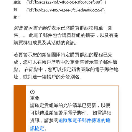
{"id":"b5a62a22-46f7-4f0d-b151-3fc640bef588"}
建立
對
{"id":"b69b2659-1057-424e-8fc5-ed9e016dc554"}
象：
銷售警示電子郵件
​表示已將購買群組移轉至「銷
售」。 此電子郵件包含購買群組的摘要，以及有關
購買群組成員及其活動的資訊。
若要警示您的銷售團隊特定購買群組的歷程已完
成，您可以在帳戶歷程中設定銷售警示電子郵件節
點。 在節點中，您可以指定銷售團隊的電子郵件地
址，或到達一組帳戶的分發別名。
重要
請確定貴組織的允許清單已更新，以便
可以傳送銷售警示電子郵件。 如需詳細
資訊，請參閱
追蹤和電子郵件傳遞的通
訊協定
。