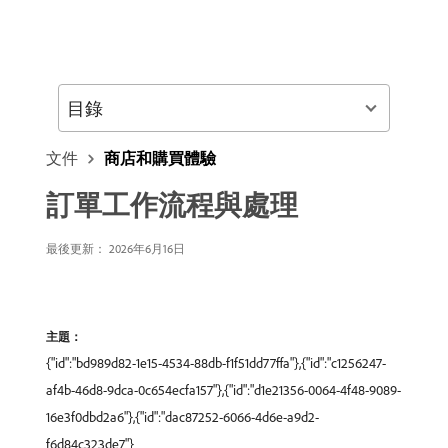
目錄
文件
商店和購買體驗
訂單工作流程與處理
最後更新： 2026年6月16日
主題：
{"id":"bd989d82-1e15-4534-88db-f1f51dd77ffa"},{"id":"c1256247-
af4b-46d8-9dca-0c654ecfa157"},{"id":"d1e21356-0064-4f48-9089-
16e3f0dbd2a6"},{"id":"dac87252-6066-4d6e-a9d2-
f6d84c323de7"}