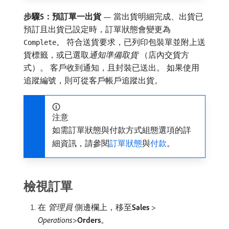
步驟5：預訂單一出貨
— 當出貨明細完成、出貨已
預訂且出貨已設定時，訂單狀態會變更為
。 符合送貨要求，已列印包裝單並附上送
Complete
貨標籤，或已選取​
通知準備取貨
（店內交貨方
式）。 客戶收到通知，且封裝已送出。 如果使用
追蹤編號，則可從客戶帳戶追蹤出貨。
注意
如需訂單狀態與付款方式組態選項的詳
細資訊，請參閱
訂單狀態
與
付款
。
檢視訂單
在​
管理員
​側邊欄上，移至​
Sales
>
Operations
>
Orders
。