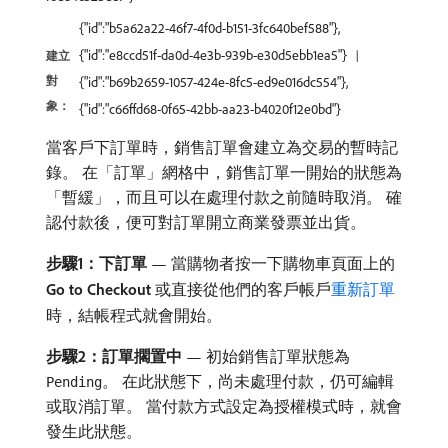
{"id":"b5a62a22-46f7-4f0d-b151-3fc640bef588"},
{"id":"e8ccd51f-da0d-4e3b-939b-e30d5ebb1ea5"}
建立
對
{"id":"b69b2659-1057-424e-8fc5-ed9e016dc554"},
象：
{"id":"c66ffd68-0f65-42bb-aa23-b4020f12e0bd"}
當客戶下訂單時，銷售訂單會建立為交易的暫時記
錄。 在「訂單」網格中，銷售訂單一開始的狀態為
「暫緩」，而且可以在處理付款之前隨時取消。 確
認付款後，便可對訂單開立商業發票並出貨。
步驟1：下訂單
— 當購物者按一下購物車頁面上的​
Go to Checkout
​或直接從他們的客戶帳戶
重新訂單
時，結帳程式就會開始。
步驟2：訂單擱置中
— 初始銷售訂單狀態為
。 在此狀態下，尚未處理付款，仍可編輯
Pending
或取消訂單。 當付款方式設定為授權模式時，就會
發生此狀態。