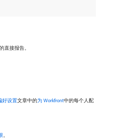
的直接报告。
偏好设置
文章中的
为 Workfront
中的每个人配
限
。