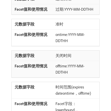
过期:YYYY-MM-DDTHH
准时
ontime:YYYY-MM-
DDTHH
关闭时间
offtime:YYYY-MM-
DDTHH
时间范围(expires
dateontime，offtime)
Facet字段：
lowerbound…