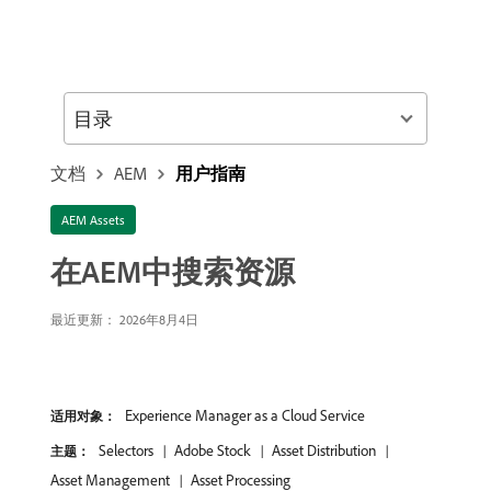
目录
文档
AEM
用户指南
AEM Assets
在AEM中搜索资源
最近更新： 2026年8月4日
Experience Manager as a Cloud Service
适用对象：
Selectors
Adobe Stock
Asset Distribution
主题：
Asset Management
Asset Processing