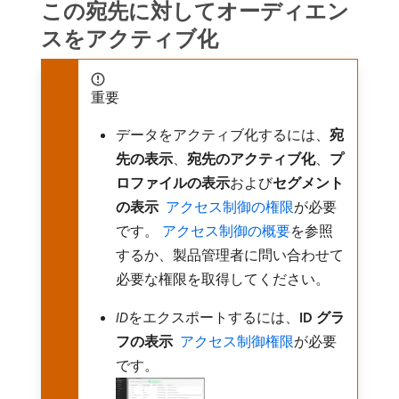
この宛先に対してオーディエン
スをアクティブ化
重要
データをアクティブ化するには、
宛
先の表示
、
宛先のアクティブ化
、
プ
ロファイルの表示
​および​
セグメント
の表示
​ アクセス制御の権限
が必要
です。
アクセス制御の概要
を参照
するか、製品管理者に問い合わせて
必要な権限を取得してください。
ID
​をエクスポートするには、
ID グラ
フの表示
​ アクセス制御権限
が必要
です。