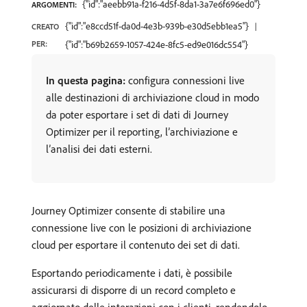
{"id":"aeebb91a-f216-4d5f-8da1-3a7e6f696ed0"}
ARGOMENTI:
{"id":"e8ccd51f-da0d-4e3b-939b-e30d5ebb1ea5"}
CREATO
PER:
{"id":"b69b2659-1057-424e-8fc5-ed9e016dc554"}
In questa pagina:
configura connessioni live
alle destinazioni di archiviazione cloud in modo
da poter esportare i set di dati di Journey
Optimizer per il reporting, l’archiviazione e
l’analisi dei dati esterni.
Journey Optimizer consente di stabilire una
connessione live con le posizioni di archiviazione
cloud per esportare il contenuto dei set di dati.
Esportando periodicamente i dati, è possibile
assicurarsi di disporre di un record completo e