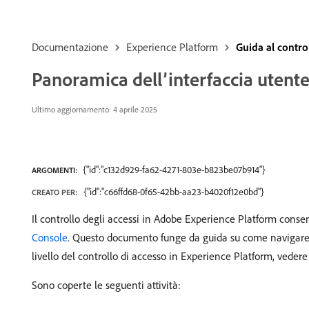
Documentazione
Experience Platform
Guida al control
Panoramica dell’interfaccia utente 
Ultimo aggiornamento: 4 aprile 2025
{"id":"c132d929-fa62-4271-803e-b823be07b914"}
ARGOMENTI:
{"id":"c66ffd68-0f65-42bb-aa23-b4020f12e0bd"}
CREATO PER:
Il controllo degli accessi in Adobe Experience Platform consen
Console
. Questo documento funge da guida su come navigare i
livello del controllo di accesso in Experience Platform, veder
Sono coperte le seguenti attività: