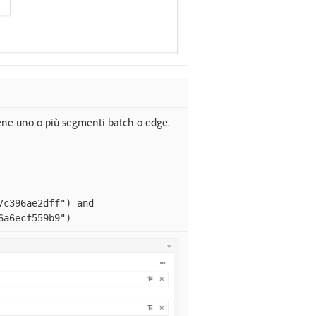
ene uno o più segmenti batch o edge.
7c396ae2dff") and
6a6ecf559b9")