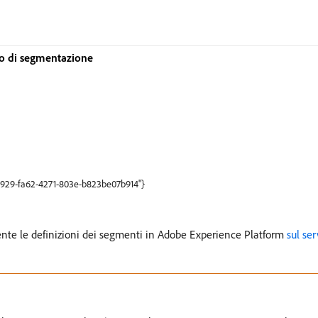
io di segmentazione
2d929-fa62-4271-803e-b823be07b914"}
nte le definizioni dei segmenti in Adobe Experience Platform
sul se