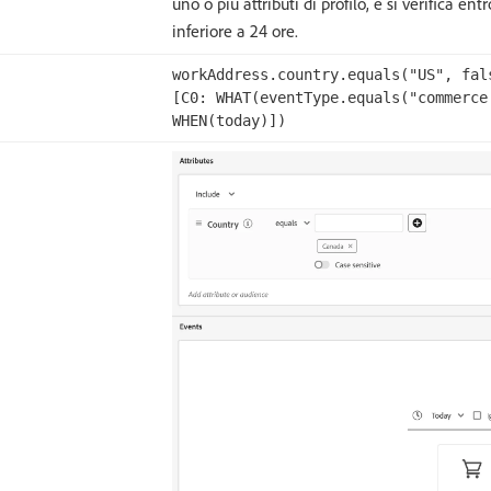
uno o più attributi di profilo, e si verifica en
inferiore a 24 ore.
workAddress.country.equals("US", fal
[C0: WHAT(eventType.equals("commerce
WHEN(today)])