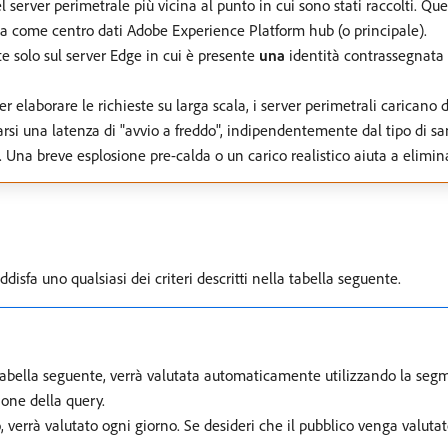
 server perimetrale più vicina al punto in cui sono stati raccolti. Qu
ata come centro dati Adobe Experience Platform hub (o principale).
te solo sul server Edge in cui è presente
una
identità contrassegnata p
r elaborare le richieste su larga scala, i server perimetrali caricano
si una latenza di "avvio a freddo", indipendentemente dal tipo di san
a breve esplosione pre-calda o un carico realistico aiuta a eliminare g
fa uno qualsiasi dei criteri descritti nella tabella seguente.
a tabella seguente, verrà valutata automaticamente utilizzando la se
one della query.
o, verrà valutato ogni giorno. Se desideri che il pubblico venga valuta