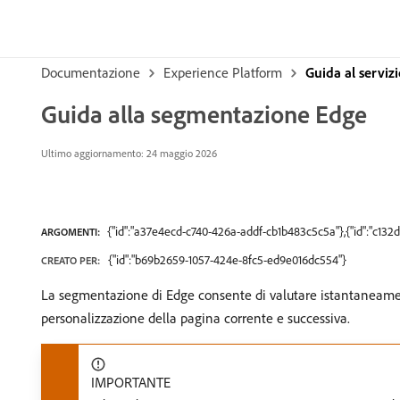
Documentazione
Experience Platform
Guida al serviz
Guida alla segmentazione Edge
Ultimo aggiornamento: 24 maggio 2026
{"id":"a37e4ecd-c740-426a-addf-cb1b483c5c5a"},{"id":"c13
ARGOMENTI:
{"id":"b69b2659-1057-424e-8fc5-ed9e016dc554"}
CREATO PER:
La segmentazione di Edge consente di valutare istantaneame
personalizzazione della pagina corrente e successiva.
IMPORTANTE