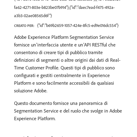
fa62-4271-803e-b823be07b914"},{"id":"daec7ead-f475-492a-
a3b3-02ae08565d6f"}
{"id":"b69b2659-1057-424e-8fc5-ed9e016dc554"}
CREATO PER:
Adobe Experience Platform Segmentation Service
fornisce un’interfaccia utente e un’API RESTful che
consentono di creare tipi di pubblico tramite
definizioni di segmenti o altre origini dai dati di Real-
Time Customer Profile. Questi tipi di pubblico sono
configurati e gestiti centralmente in Experience
Platform e sono facilmente accessibili da qualsiasi
soluzione Adobe.
Questo documento fornisce una panoramica di
Segmentation Service e del ruolo che svolge in Adobe
Experience Platform.