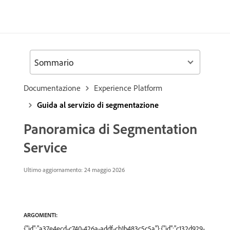
Sommario
Documentazione
Experience Platform
Guida al servizio di segmentazione
Panoramica di Segmentation
Service
Ultimo aggiornamento: 24 maggio 2026
ARGOMENTI:
{"id":"a37e4ecd-c740-426a-addf-cb1b483c5c5a"},{"id":"c132d929-