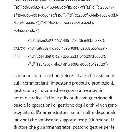
{"id":"bd989d82-1e15-4534-88db-f1f51dd77ffa"},{"id":"c1256247-
af4b-46d8-9dca-0c654ecfa157"},{"id":"cc250cf1-34eb-4863-80d0-
d170d45ea067"},{"id":"dac87252-6066-4d6e-a9d2-
f6d84c323de7"}
{"id":"b5a62a22-46f7-4f0d-b151-3fc640bef588"},
{"id":"e8ccd51f-da0d-4e3b-939b-e30d5ebb1ea5"}
CREATO
PER:
{"id":"c66ffd68-0f65-42bb-aa23-b4020f12e0bd"},
{"id":"f8a45b24-4be7-4f1b-909b-60d06b483a20"}
L’amministratore del negozio è il back office sicuro in
cui i commercianti impostano prodotti e promozioni,
gestiscono gli ordini ed eseguono altre attività
amministrative. Tutte le attività di configurazione di
base e le operazioni di gestione degli archivi vengono
eseguite dall’amministratore. Sono inoltre disponibili
funzioni che forniscono supporto per più funzionalità
di store che gli amministratori possono gestire per le