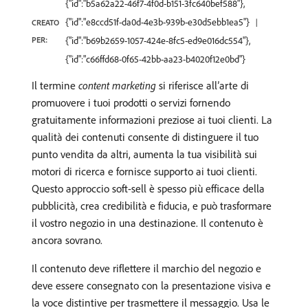
{"id":"b5a62a22-46f7-4f0d-b151-3fc640bef588"},
{"id":"e8ccd51f-da0d-4e3b-939b-e30d5ebb1ea5"}
CREATO
PER:
{"id":"b69b2659-1057-424e-8fc5-ed9e016dc554"},
{"id":"c66ffd68-0f65-42bb-aa23-b4020f12e0bd"}
Il termine
content marketing
si riferisce all’arte di
promuovere i tuoi prodotti o servizi fornendo
gratuitamente informazioni preziose ai tuoi clienti. La
qualità dei contenuti consente di distinguere il tuo
punto vendita da altri, aumenta la tua visibilità sui
motori di ricerca e fornisce supporto ai tuoi clienti.
Questo approccio soft-sell è spesso più efficace della
pubblicità, crea credibilità e fiducia, e può trasformare
il vostro negozio in una destinazione. Il contenuto è
ancora sovrano.
Il contenuto deve riflettere il marchio del negozio e
deve essere consegnato con la presentazione visiva e
la voce distintive per trasmettere il messaggio. Usa le