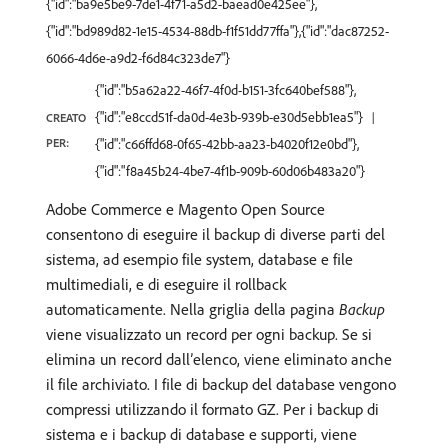
{"id":"ba9e5be9-7de1-4f71-a5d2-baead0e425ee"},
{"id":"bd989d82-1e15-4534-88db-f1f51dd77ffa"},{"id":"dac87252-
6066-4d6e-a9d2-f6d84c323de7"}
{"id":"b5a62a22-46f7-4f0d-b151-3fc640bef588"},
{"id":"e8ccd51f-da0d-4e3b-939b-e30d5ebb1ea5"}
CREATO
PER:
{"id":"c66ffd68-0f65-42bb-aa23-b4020f12e0bd"},
{"id":"f8a45b24-4be7-4f1b-909b-60d06b483a20"}
Adobe Commerce e Magento Open Source
consentono di eseguire il backup di diverse parti del
sistema, ad esempio file system, database e file
multimediali, e di eseguire il rollback
automaticamente. Nella griglia della pagina
Backup
viene visualizzato un record per ogni backup. Se si
elimina un record dall’elenco, viene eliminato anche
il file archiviato. I file di backup del database vengono
compressi utilizzando il formato GZ. Per i backup di
sistema e i backup di database e supporti, viene