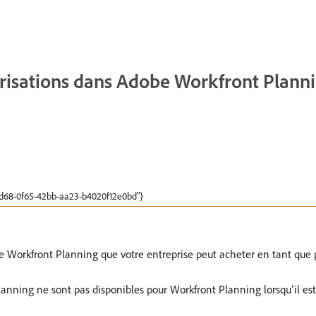
risations dans Adobe Workfront Plann
ffd68-0f65-42bb-aa23-b4020f12e0bd"}
obe Workfront Planning que votre entreprise peut acheter en tant qu
Planning ne sont pas disponibles pour Workfront Planning lorsqu’il es