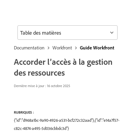
Table des matières
Documentation
Workfront
Guide Workfront
Accorder l’accès à la gestion
des ressources
Dernière mise à jour : 16 octobre 2025
RUBRIQUES :
{"id":"d968a1bc-9a90-4926-a531-bcf272c32aad"},{"id":"e14a7f57-
c82c-4874-a495-5d036cbbdc3d"}