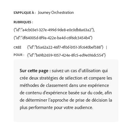
Journey Orchestration
S'APPLIQUE À :
RUBRIQUES :
{"id":"a4cb03e1-327e-499d-9de8-e0c0db8a63a2"},
{"id":"df64005d-8f9a-422e-ba4d-c6f6dc3454b4"}
{"id":"b5a62a22-46f7-4f0d-b151-3fc640bef588"}
CRÉÉ
POUR :
{"id":"b69b2659-1057-424e-8fc5-ed9e016dc554"}
Sur cette page :
suivez un cas d’utilisation qui
crée deux stratégies de sélection et compare les
méthodes de classement dans une expérience
de contenu d’expérience basée sur du code, afin
de déterminer l’approche de prise de décision la
plus performante pour votre audience.