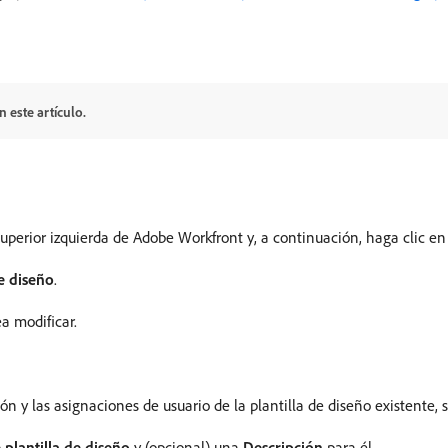
 este artículo.
superior izquierda de Adobe Workfront y, a continuación, haga clic e
de diseño
.
a modificar.
ón y las asignaciones de usuario de la plantilla de diseño existente, 
plantilla de diseño
y (opcional) una
Descripción
para él.