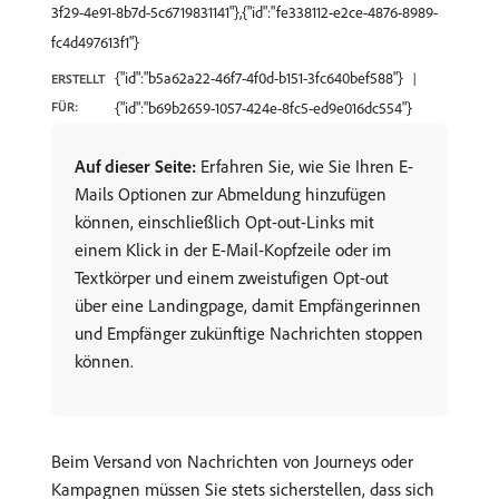
3f29-4e91-8b7d-5c6719831141"},{"id":"fe338112-e2ce-4876-8989-
fc4d497613f1"}
{"id":"b5a62a22-46f7-4f0d-b151-3fc640bef588"}
ERSTELLT
FÜR:
{"id":"b69b2659-1057-424e-8fc5-ed9e016dc554"}
Auf dieser Seite:
Erfahren Sie, wie Sie Ihren E-
Mails Optionen zur Abmeldung hinzufügen
können, einschließlich Opt-out-Links mit
einem Klick in der E-Mail-Kopfzeile oder im
Textkörper und einem zweistufigen Opt-out
über eine Landingpage, damit Empfängerinnen
und Empfänger zukünftige Nachrichten stoppen
können.
Beim Versand von Nachrichten von Journeys oder
Kampagnen müssen Sie stets sicherstellen, dass sich