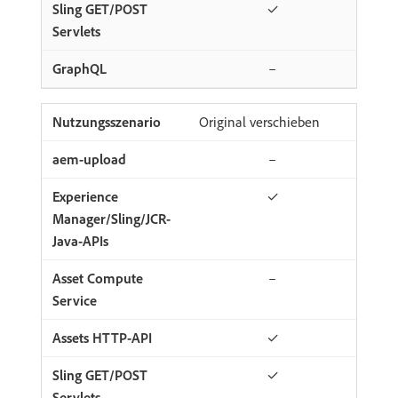
✓
–
Original verschieben
–
✓
–
✓
✓