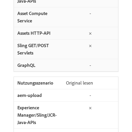
-
×
×
-
Original lesen
-
×