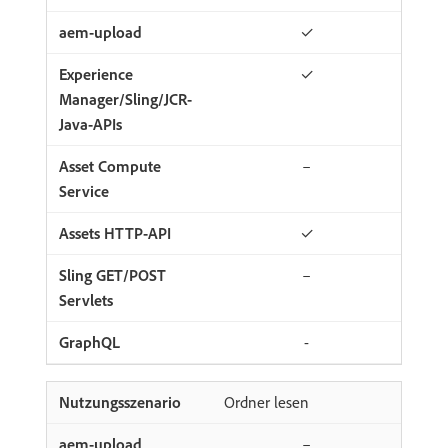
✓
✓
–
✓
–
-
Ordner lesen
–