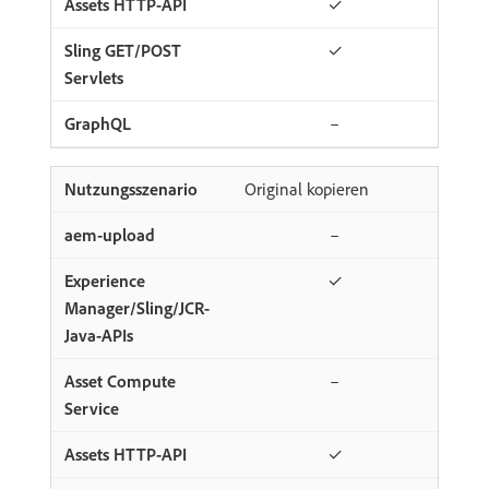
✓
✓
–
Original kopieren
–
✓
–
✓