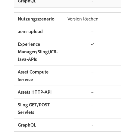
-
Version löschen
–
✓
–
–
–
-