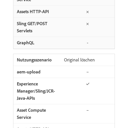
×
×
-
Original löschen
–
✓
–