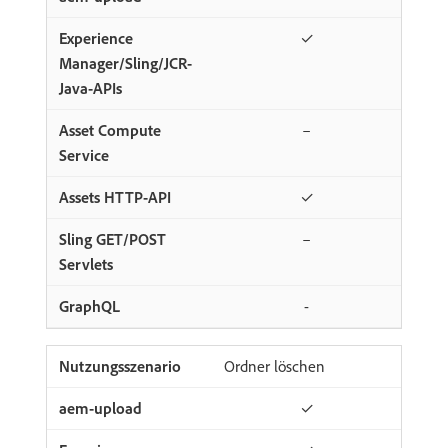
✓
–
✓
–
-
Ordner löschen
✓