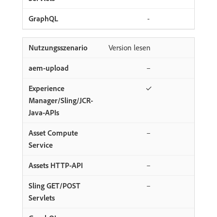
-
Version lesen
–
✓
–
–
–