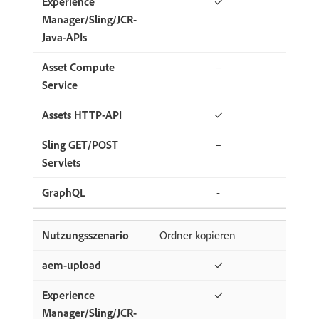
✓
–
✓
–
-
Ordner kopieren
✓
✓