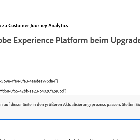
zu Customer Journey Analytics
dobe Experience Platform beim Upgrad
01-5b9e-4fe4-8fa3-4eedea976da4"}
66ffd68-0f65-42bb-aa23-b4020f12e0bd"}
 auf dieser Seite in den größeren Aktualisierungsprozess passen. Stellen Sie