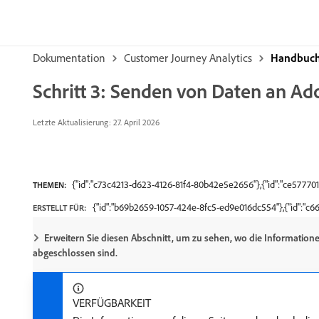
Dokumentation
Customer Journey Analytics
Handbuch 
Schritt 3: Senden von Daten an A
Letzte Aktualisierung: 27. April 2026
{"id":"c73c4213-d623-4126-81f4-80b42e5e2656"},{"id":"ce5777
THEMEN:
{"id":"b69b2659-1057-424e-8fc5-ed9e016dc554"},{"id":"c
ERSTELLT FÜR:
Erweitern Sie diesen Abschnitt, um zu sehen, wo die Informationen
abgeschlossen sind.
VERFÜGBARKEIT