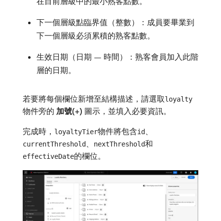
在目前層級中的最小熟客點數。
下一個層級點臨界值（整數）：成員要畢業到
下一個層級必須累積的熟客點數。
生效日期（日期 — 時間）：熟客會員加入此階
層的日期。
若要將每個欄位新增至結構描述，請選取
loyalty
物件旁的​
加號(+)
​圖示，並填入必要資訊。
完成時，
物件將包含
、
loyaltyTier
id
、
和
currentThreshold
nextThreshold
的欄位。
effectiveDate