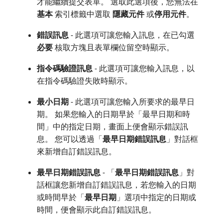
才能繼續提交表單。 選取此選項後，您無法在​
基本
​索引標籤中選取​
隱藏元件
​或​
停用元件
。
錯誤訊息
- 此選項可讓您輸入訊息，在已勾選​
必要
​核取方塊且表單欄位留空時顯示。
指令碼驗證訊息
- 此選項可讓您輸入訊息，以
在指令碼驗證失敗時顯示。
最小日期
- 此選項可讓您輸入所要求的最早日
期。 如果您輸入的日期早於「最早日期和時
間」中的指定日期，畫面上便會顯示錯誤訊
息。 您可以透過「
最早日期錯誤訊息
」對話框
來新增自訂錯誤訊息。
最早日期錯誤訊息
- 「
最早日期錯誤訊息
」對
話框讓您新增自訂錯誤訊息，若您輸入的日期
或時間早於「
最早日期
」選項中指定的日期或
時間，便會顯示此自訂錯誤訊息。