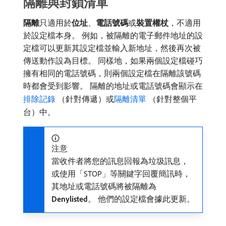
隔離與封鎖清單
隔離
​只適用於​
位址
、
電話號碼
​或​
裝置權杖
，不適用
於設定檔本身。 例如，被隔離的電子郵件地址的設
定檔可以更新其設定檔並輸入新地址，然後再次被
傳送動作設為目標。 同樣地，如果兩個設定檔碰巧
擁有相同的電話號碼，則兩個設定檔在隔離該號碼
時都會受到影響。 隔離的地址或電話號碼會顯示在
排除記錄
（針對傳遞）或
隔離清單
（針對整個平
台）中。
注意
當收件者將您的訊息回報為垃圾訊息，
或使用「STOP」等關鍵字回覆簡訊時，
其地址或電話號碼將被隔離為​
Denylisted
。 他們的設定檔會據此更新。