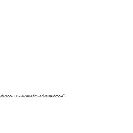
b69b2659-1057-424e-8fc5-ed9e016dc554"}