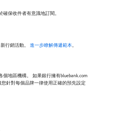
助於確保收件者有意識地訂閱。
署新行銷活動。
進一步瞭解傳遞範本
。
地區機構。 如果銀行擁有bluebank.com
傳遞範本，可讓您針對每個品牌一律使用正確的預先設定