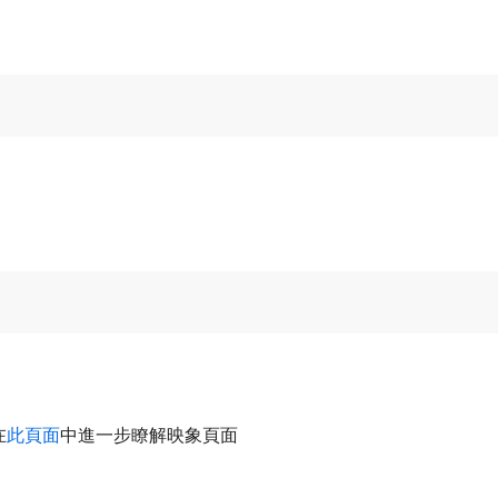
在
此頁面
中進一步瞭解映象頁面