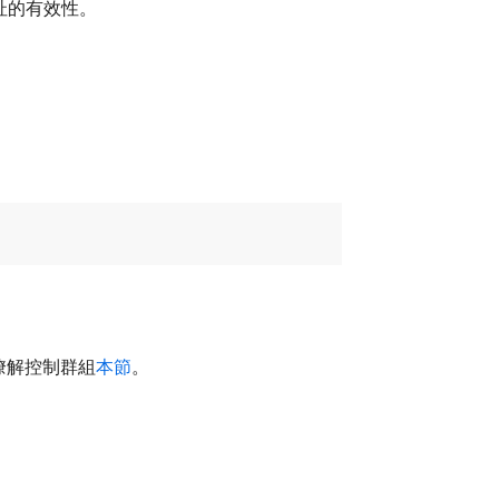
址的有效性。
瞭解控制群組
本節
。