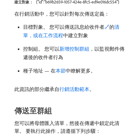
{"id":"b69b2659-1057-424e-8fc5-ed9e016dc554"}
建立對象：
在行銷活動中，您可以針對每次傳送定義：
目標對象。 您可以傳送訊息給收件者
🔗
的
清
單，或在工作流程
中建立對象
控制組。 您可以
新增控制群組
，以監視郵件傳
遞後的收件者行為
種子地址 — 在
本節
中瞭解更多。
此資訊的部分繼承自
行銷活動範本
。
傳送至群組
您可以將母體匯入清單，然後在傳遞中鎖定此清
單。 要執行此操作，請遵循下列步驟：