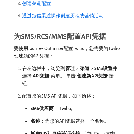
创建渠道配置
通过短信渠道操作创建历程或营销活动
为SMS/RCS/MMS配置API凭据
要使用Journey Optimizer配置Twilio，您需要为Twilio
创建新的API凭据：
在左边栏中，浏览到​
管理
>
渠道
SMS设置
​并
>
选择​
API凭据
​菜单。 单击​
创建新API凭据
​按
钮。
配置您的SMS API凭据，如下所述：
SMS供应商
： Twilio。
名称
：为您的API凭据选择一个名称。
帐户SID
​和​
身份验证令牌
：访问Twilio控制