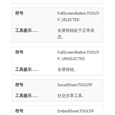
FullScreenButton.TOOLTI
P_SELECTED
全屏按钮处于正常状
态。
FullScreenButton.TOOLTI
P_UNSELECTED
全屏按钮。
SocialShare.TOOLTIP
社交共享工具。
EmbedShare.TOOLTIP