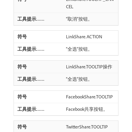
CEL
“取消”按钮。
LinkShare.ACTION
“全选”按钮。
LinkShare.TOOLTIP操作
“全选”按钮。
FacebookShare.TOOLTIP
Facebook共享按钮。
TwitterShare.TOOLTIP