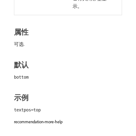
示。
属性
可选.
默认
bottom
示例
textpos=top
recommendation-more-help