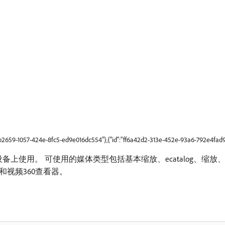
9b2659-1057-424e-8fc5-ed9e016dc554"},{"id":"ff6a42d2-313e-452e-93a6-792e4fad9
屏设备上使用。 可使用的媒体类型包括基本缩放、ecatalog、缩放、
视频360查看器。