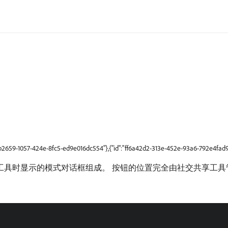
9b2659-1057-424e-8fc5-ed9e016dc554"},{"id":"ff6a42d2-313e-452e-93a6-792e4fad9
工具时显示的模式对话框组成。 按钮的位置完全由社交共享工具