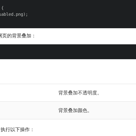
{

abled.png);

网页的背景叠加：
背景叠加不透明度。
背景叠加颜色。
请执行以下操作：