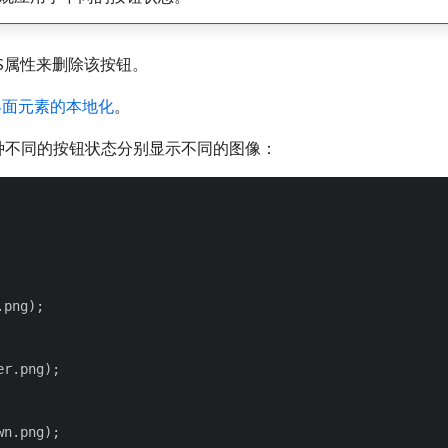
SS属性来删除该按钮。
界面元素的本地化
。
为四种不同的按钮状态分别显示不同的图像：
png);

r.png);

n.png);
