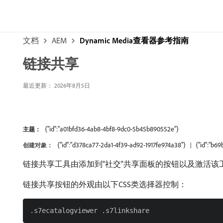
文档
AEM
Dynamic Media查看器参考指南
链接共享
最近更新： 2026年8月5日
{"id":"a01bfd36-4ab8-4bf8-9dc0-5b45b890552e"}
主题：
{"id":"d378ca77-2da1-4f39-ad92-1917fe974a38"}
{"id":"b6
创建对象：
链接共享工具由添加到“社交”共享面板的按钮以及激活该
链接共享按钮的外观由以下CSS类选择器控制：