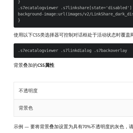
}

.s7ecatalogviewer .s7linkshare[state='disabled'] 
background-image:url(images/v2/LinkShare_dark_dis
使用以下CSS类选择器可控制对话框处于活动状态时覆盖
背景叠加的​
CSS属性
不透明度
背景色
示例 — 要将背景叠加设置为具有70%不透明度的灰色，