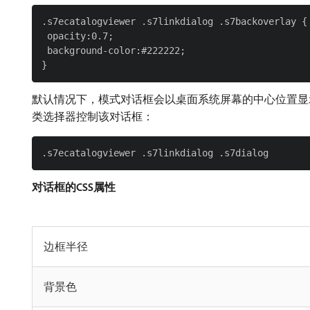
.s7ecatalogviewer .s7linkdialog .s7backoverlay {

 opacity:0.7;

 background-color:#222222;

默认情况下，模式对话框会以桌面系统屏幕的中心位置显示
类选择器控制该对话框：
对话框的CSS属性
边框半径
背景色