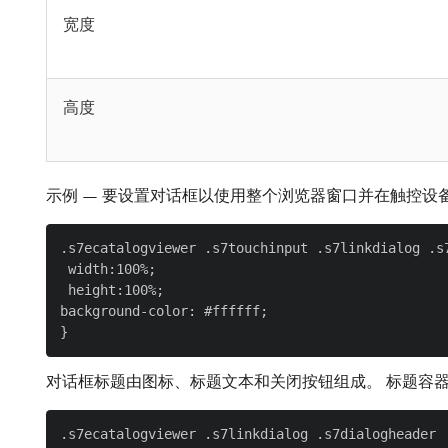
宽度
高度
示例 — 要设置对话框以使用整个浏览器窗口并在触控设
.s7ecatalogviewer .s7touchinput .s7linkdialog .s7
 width:100%;

 height:100%;

background-color: #ffffff;

对话框标题由图标、标题文本和关闭按钮组成。 标题容