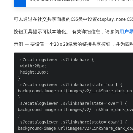
可以通过在社交共享面板的CSS类中设置
C
display:none
按钮工具提示可以本地化。 有关详细信息，请参阅
用户
示例 — 要设置一个28 x 28像素的链接共享按钮，并
.s7ecatalogviewer .s7linkshare {

 width:28px;

 height:28px;

}

.s7ecatalogviewer .s7linkshare[state='up'] {

background-image:url(images/v2/LinkShare_dark_up.
}

.s7ecatalogviewer .s7linkshare[state='over'] {

background-image:url(images/v2/LinkShare_dark_ove
}

.s7ecatalogviewer .s7linkshare[state='down'] {

background-image:url(images/v2/LinkShare_dark_dow