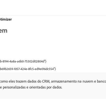
timizer
gem
ceb-8194-4a8a-a6b0-75302d02804d"}
:"b69b2659-1057-424e-8fc5-ed9e016dc554"}
 como eles trazem dados do CRM, armazenamento na nuvem e bancos
te personalizadas e orientadas por dados.