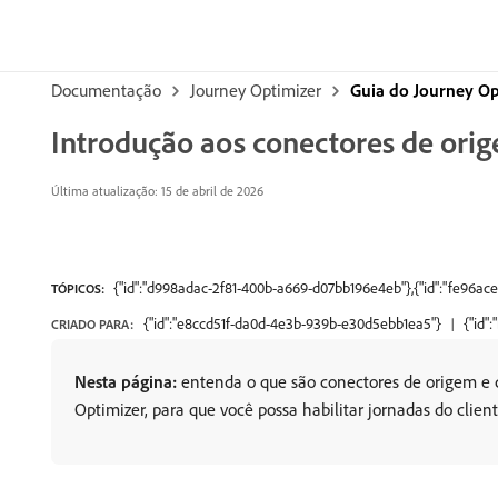
Documentação
Journey Optimizer
Guia do Journey Op
Introdução aos conectores de ori
Última atualização: 15 de abril de 2026
{"id":"d998adac-2f81-400b-a669-d07bb196e4eb"},{"id":"fe96a
TÓPICOS:
{"id":"e8ccd51f-da0d-4e3b-939b-e30d5ebb1ea5"}
{"id"
CRIADO PARA:
Nesta página:
entenda o que são conectores de origem e
Optimizer, para que você possa habilitar jornadas do clien