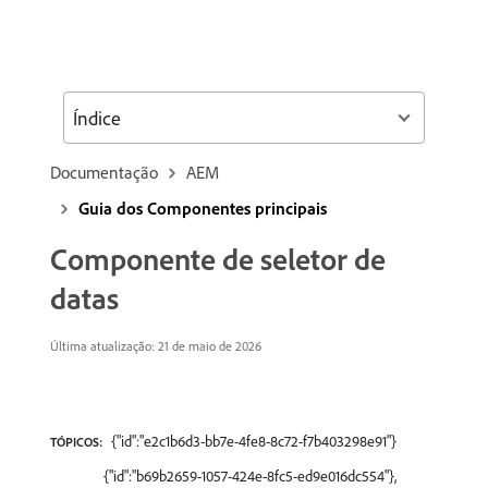
Índice
Documentação
AEM
Guia dos Componentes principais
Componente de seletor de
datas
Última atualização: 21 de maio de 2026
{"id":"e2c1b6d3-bb7e-4fe8-8c72-f7b403298e91"}
TÓPICOS:
{"id":"b69b2659-1057-424e-8fc5-ed9e016dc554"},