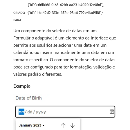
{"id":"c66ffd68-0f65-42bb-aa23-b4020f12e0bd"},
{"id":"ff6a42d2-313e-452e-93a6-792e4fad9ff8"}
CRIADO
PARA:
Um componente do seletor de datas em um
Formulário adaptável é um elemento da interface que
permite aos usuários selecionar uma data em um
calendário ou inserir manualmente uma data em um
formato específico. O componente do seletor de datas
pode ser configurado para ter formatação, validação e
valores padrão diferentes.
Exemplo