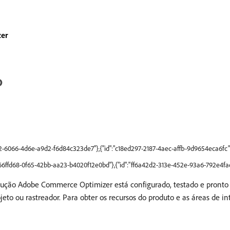
er
o
52-6066-4d6e-a9d2-f6d84c323de7"},{"id":"c18ed297-2187-4aec-affb-9d9654eca6fc"
"c66ffd68-0f65-42bb-aa23-b4020f12e0bd"},{"id":"ff6a42d2-313e-452e-93a6-792e4fa
produção Adobe Commerce Optimizer está configurado, testado e pronto
jeto ou rastreador. Para obter os recursos do produto e as áreas de 