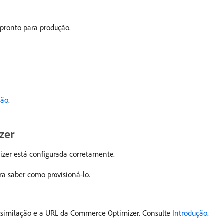
ronto para produção.
ção
.
zer
zer está configurada corretamente.
a saber como provisioná-lo.
 assimilação e a URL da Commerce Optimizer. Consulte
Introdução
.