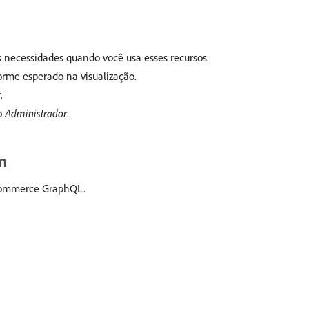
necessidades quando você usa esses recursos.
rme esperado na visualização.
r
.
o
Administrador
.
m
e Commerce GraphQL.