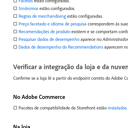
▢
Facetas
estão configuradas.
▢
Sinônimos
estão configurados.
▢
Regras de merchandising
estão configuradas.
▢
Preço facetado e idioma de pesquisa
correspondem às suas 
▢
Recomendações de produto
existem e se comportam confo
▢
Pesquisar dados de desempenho
aparece no
Administrado
▢
Dados de desempenho do Recommendations
aparecem n
Verificar a integração da loja e da nuve
Confirme se a loja lê a partir do endpoint correto do Adob
No Adobe Commerce
▢ Pacotes de compatibilidade da Storefront estão
instalados
.
Na loja