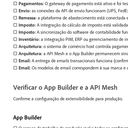
▢
Pagamentos:
O gateway de pagamento está ativo e foi testa
▢
Envio:
as conexões da API de envio funcionam (UPS, FedEx
▢
Remessa:
a plataforma de abastecimento está conectada e 
▢
Imposto:
A integração do cálculo de imposto está validada 
▢
Imposto:
A sincronização do software de contabilidade fun
▢
Inventário:
a integração PIM, ERP ou gerenciamento de inv
▢
Arquitetura:
o sistema de comércio host controla pagamen
▢
Arquitetura:
a API Mesh e o App Builder permanecem sinc
▢
Email:
A entrega de emails transacionais funciona (confirm
▢
Email:
Os modelos de email correspondem à sua marca e us
Verificar o App Builder e a API Mesh
Confirme a configuração de extensibilidade para produção.
App Builder