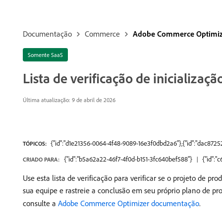
Documentação
Commerce
Adobe Commerce Optimiz
Somente SaaS
Lista de verificação de inicializaçã
Última atualização: 9 de abril de 2026
{"id":"d1e21356-0064-4f48-9089-16e3f0dbd2a6"},{"id":"dac872
TÓPICOS:
{"id":"b5a62a22-46f7-4f0d-b151-3fc640bef588"}
{"id":
CRIADO PARA:
Use esta lista de verificação para verificar se o projeto de 
sua equipe e rastreie a conclusão em seu próprio plano de pro
consulte a
Adobe Commerce Optimizer documentação
.