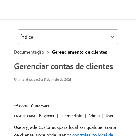
Índice
Documentação
Gerenciamento de clientes
Gerenciar contas de clientes
Última atualização: 5 de maio de 2025
Customers
TÓPICOS:
Beginner
Intermediate
Admin
User
CRIADO PARA:
Use a grade
Customers
​para localizar qualquer conta
de cliente. Você pode usar os
controles do local de