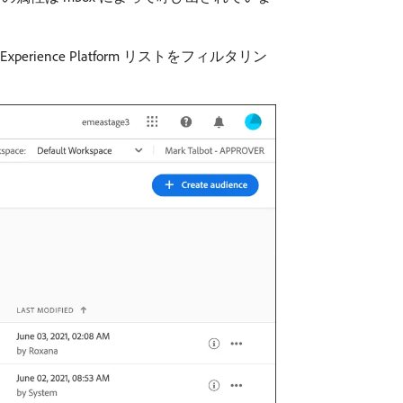
be Experience Platform リストをフィルタリン