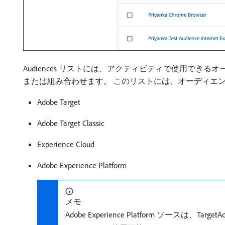
Audiences リストには、アクティビティで使用できる
または組み合わせます。 このリストには、オーディエ
Adobe Target
Adobe Target Classic
Experience Cloud
Adobe Experience Platform
メモ
Adobe Experience Platform ソースは、TargetAdo