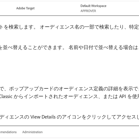
diences リストを検索します。 オーディエンス名の一部で検索し
 リストを並べ替えることができます。 名前や日付で並べ替える場
場所で、ポップアップカードのオーディエンス定義の詳細を表示できま
arget Classic からインポートされたオーディエンス、または 
ンスの View Details のアイコンをクリックしてアクセス