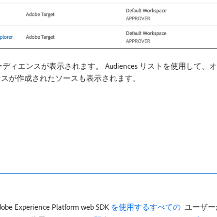
オーディエンスが表示されます。 Audiences リストを使用
ンスが作成されたソースも表示されます。
be Experience Platform web SDK
​ を使用するすべての ​
ユーザーが利