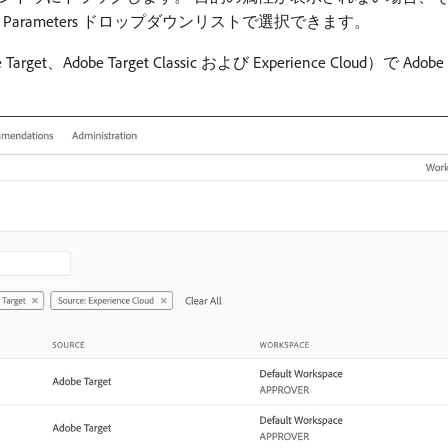
 Parameters ドロップダウンリストで選択できます。
t、Adobe Target Classic および Experience Cloud）で Ado