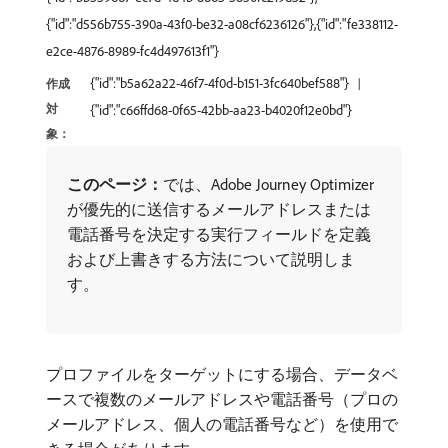
{"id":"d556b755-390a-43f0-be32-a08cf6236126"},{"id":"fe338112-
e2ce-4876-8989-fc4d497613f1"}
{"id":"b5a62a22-46f7-4f0d-b151-3fc640bef588"}
作成
対
{"id":"c66ffd68-0f65-42bb-aa23-b4020f12e0bd"}
象：
このページ：
​では、Adobe Journey Optimizer
が優先的に送信するメールアドレスまたは
電話番号を決定する実行フィールドを定義
および上書きする方法について説明しま
す。
プロファイルをターゲットにする場合、データベ
ースで複数のメールアドレスや電話番号（プロの
メールアドレス、個人の電話番号など）を使用で