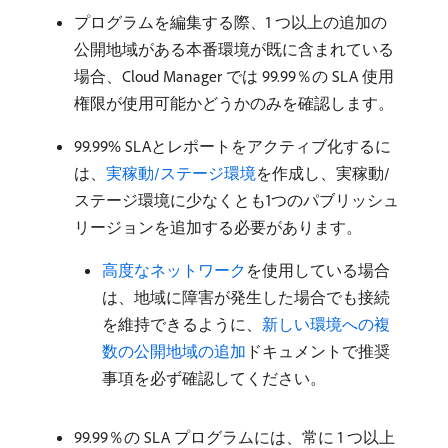
プログラムを編集する際、1 つ以上の追加の
公開地域がある本番環境が既に含まれている
場合、Cloud Manager では 99.99％の SLA 使用
権限が使用可能かどうかのみを確認します。
99.99% SLAとレポートをアクティブ化するに
は、
実稼動/ステージ環境
を作成し、実稼動/
ステージ環境に少なくとも1つのパブリッシュ
リージョンを追加する必要があります。
高度なネットワーク
を使用している場合
は、地域に障害が発生した場合でも接続
を維持できるように、
新しい環境への複
数の公開地域の追加
ドキュメントで推奨
事項を必ず確認してください。
99.99％の SLA プログラムには、常に 1 つ以上