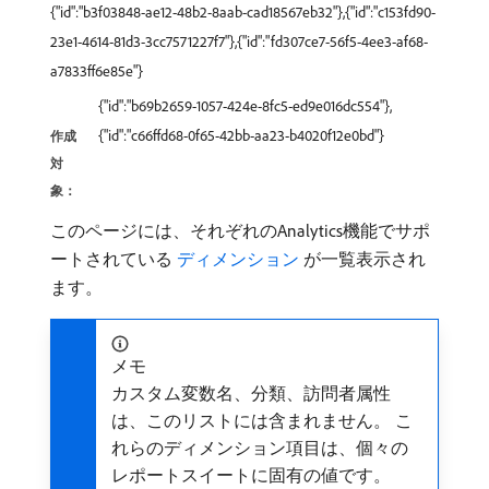
{"id":"b3f03848-ae12-48b2-8aab-cad18567eb32"},{"id":"c153fd90-
23e1-4614-81d3-3cc7571227f7"},{"id":"fd307ce7-56f5-4ee3-af68-
a7833ff6e85e"}
{"id":"b69b2659-1057-424e-8fc5-ed9e016dc554"},
{"id":"c66ffd68-0f65-42bb-aa23-b4020f12e0bd"}
作成
対
象：
このページには、それぞれのAnalytics機能でサポ
ートされている
​ ディメンション ​
が一覧表示され
ます。
メモ
カスタム変数名、分類、訪問者属性
は、このリストには含まれません。 こ
れらのディメンション項目は、個々の
レポートスイートに固有の値です。