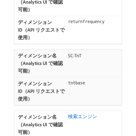
returnfrequency
SC-TnT
tntbase
検索エンジン