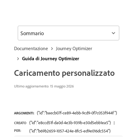
Sommario
Documentazione
Journey Optimizer
Guida di Journey Optimizer
Caricamento personalizzato
Ultimo aggiornamento: 15 maggio 2026
{"id":"baecb07f-ce89-4ebb-9cd9-0f7c053f944f"}
ARGOMENTI:
{"id":"e8ccd51f-da0d-4e3b-939b-e30d5ebb1ea5"}
CREATO
PER:
{"id":"b69b2659-1057-424e-8fc5-ed9e016dc554"}