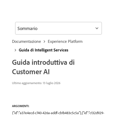
Sommario
Documentazione
Experience Platform
Guida di Intelligent Services
Guida introduttiva di
Customer AI
Ultimo aggiornamento: 13 luglio 2026
ARGOMENTI:
{"id":"a37e4ecd-c740-426a-addf-cb1b483c5c5a"},{"id":"c132d929-