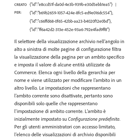
{"id":"e8ccd51f-da0d-4e3b-939b-e30d5ebb1ea5"}
CREATO
PER:
{"id":"b69b2659-1057-424e-8fc5-ed9e016dc554"},
{"id":"c66ffd68-0f65-42bb-aa23-b4020f12e0bd"},
{"id":"ff6a42d2-313e-452e-93a6-792e4fad9ff8"}
Il selettore della visualizzazione archivio nell’angolo in
alto a sinistra di molte pagine di configurazione filtra
la visualizzazione della pagina per un ambito specifico
e imposta il valore di alcune entità utilizzate da
Commerce. Elenca ogni livello della gerarchia per
nome e viene utilizzato per modificare l’ambito in un
altro livello. Le impostazioni che rappresentano
l’ambito corrente sono disattivate, pertanto sono
disponibili solo quelle che rappresentano
l’impostazione di ambito corrente. L’ambito è
inizialmente impostato su
Configurazione predefinita
.
Per gli utenti amministratori con accesso limitato,
l’elenco delle visualizzazioni di archivio disponibili