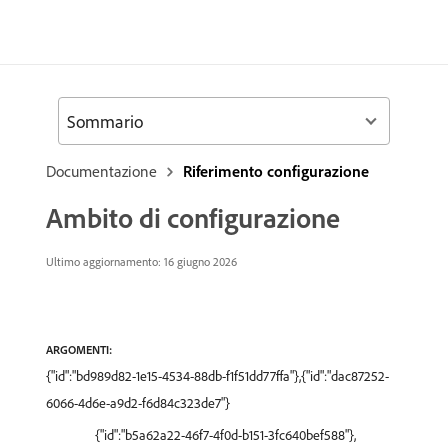
Sommario
Documentazione
Riferimento configurazione
Ambito di configurazione
Ultimo aggiornamento: 16 giugno 2026
ARGOMENTI:
{"id":"bd989d82-1e15-4534-88db-f1f51dd77ffa"},{"id":"dac87252-
6066-4d6e-a9d2-f6d84c323de7"}
{"id":"b5a62a22-46f7-4f0d-b151-3fc640bef588"},