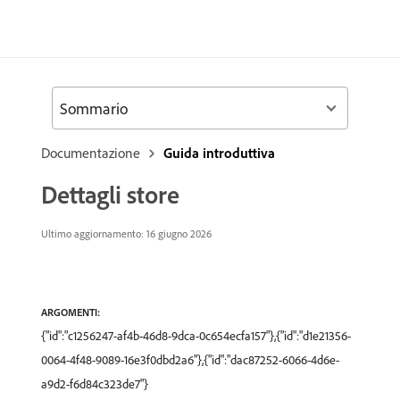
Sommario
Documentazione
Guida introduttiva
Dettagli store
Ultimo aggiornamento: 16 giugno 2026
ARGOMENTI:
{"id":"c1256247-af4b-46d8-9dca-0c654ecfa157"},{"id":"d1e21356-
0064-4f48-9089-16e3f0dbd2a6"},{"id":"dac87252-6066-4d6e-
a9d2-f6d84c323de7"}