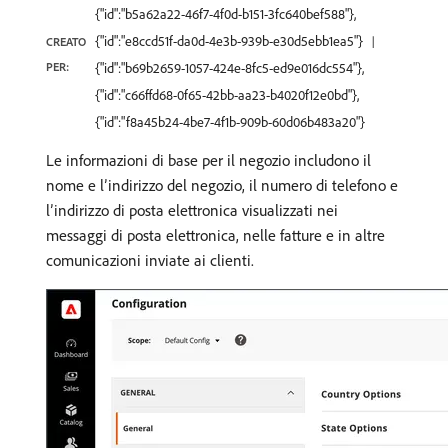
{"id":"b5a62a22-46f7-4f0d-b151-3fc640bef588"},
{"id":"e8ccd51f-da0d-4e3b-939b-e30d5ebb1ea5"}
CREATO
PER:
{"id":"b69b2659-1057-424e-8fc5-ed9e016dc554"},
{"id":"c66ffd68-0f65-42bb-aa23-b4020f12e0bd"},
{"id":"f8a45b24-4be7-4f1b-909b-60d06b483a20"}
Le informazioni di base per il negozio includono il
nome e l’indirizzo del negozio, il numero di telefono e
l’indirizzo di posta elettronica visualizzati nei
messaggi di posta elettronica, nelle fatture e in altre
comunicazioni inviate ai clienti.