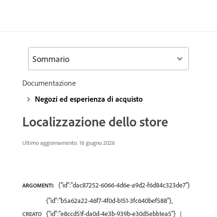
Sommario
Documentazione
Negozi ed esperienza di acquisto
Localizzazione dello store
Ultimo aggiornamento: 16 giugno 2026
{"id":"dac87252-6066-4d6e-a9d2-f6d84c323de7"}
ARGOMENTI:
{"id":"b5a62a22-46f7-4f0d-b151-3fc640bef588"},
{"id":"e8ccd51f-da0d-4e3b-939b-e30d5ebb1ea5"}
CREATO