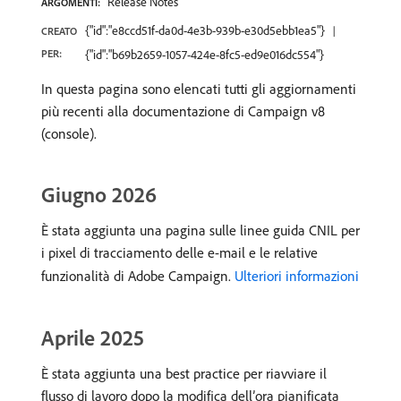
Release Notes
ARGOMENTI:
{"id":"e8ccd51f-da0d-4e3b-939b-e30d5ebb1ea5"}
CREATO
PER:
{"id":"b69b2659-1057-424e-8fc5-ed9e016dc554"}
In questa pagina sono elencati tutti gli aggiornamenti
più recenti alla documentazione di Campaign v8
(console).
Giugno 2026
È stata aggiunta una pagina sulle linee guida CNIL per
i pixel di tracciamento delle e-mail e le relative
funzionalità di Adobe Campaign.
Ulteriori informazioni
Aprile 2025
È stata aggiunta una best practice per riavviare il
flusso di lavoro dopo la modifica dell’ora pianificata