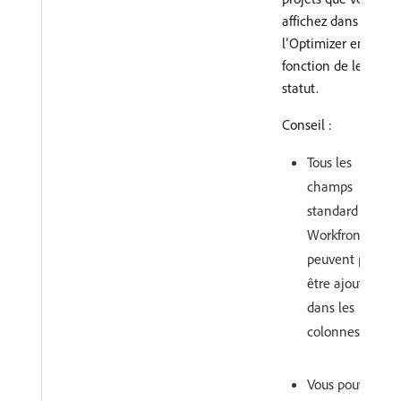
affichez dans
l’Optimizer en
fonction de leur
statut.
Conseil :
Tous les
champs
standard
Workfront ne
peuvent pas
être ajoutés
dans les
colonnes.
Vous pouvez