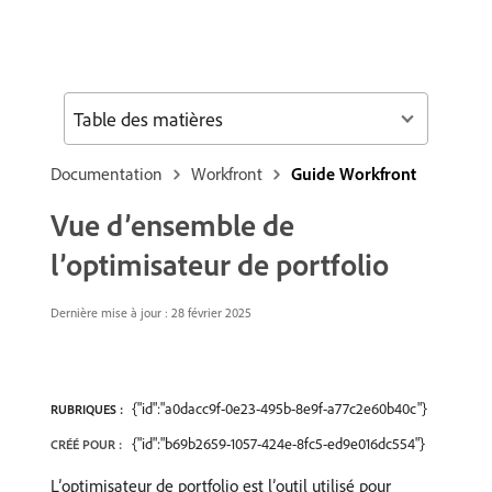
Table des matières
Documentation
Workfront
Guide Workfront
Vue d’ensemble de
l’optimisateur de portfolio
Dernière mise à jour : 28 février 2025
{"id":"a0dacc9f-0e23-495b-8e9f-a77c2e60b40c"}
RUBRIQUES :
{"id":"b69b2659-1057-424e-8fc5-ed9e016dc554"}
CRÉÉ POUR :
L’optimisateur de portfolio est l’outil utilisé pour