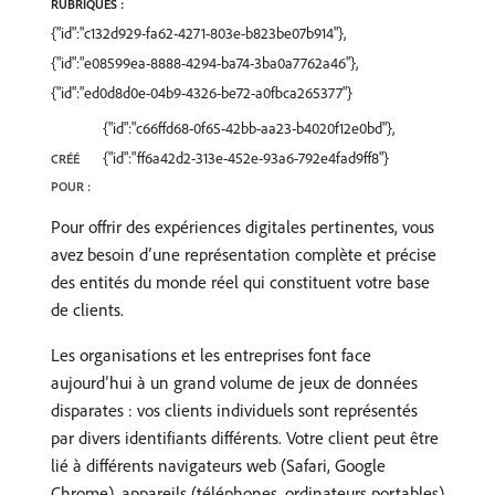
RUBRIQUES :
{"id":"c132d929-fa62-4271-803e-b823be07b914"},
{"id":"e08599ea-8888-4294-ba74-3ba0a7762a46"},
{"id":"ed0d8d0e-04b9-4326-be72-a0fbca265377"}
{"id":"c66ffd68-0f65-42bb-aa23-b4020f12e0bd"},
{"id":"ff6a42d2-313e-452e-93a6-792e4fad9ff8"}
CRÉÉ
POUR :
Pour offrir des expériences digitales pertinentes, vous
avez besoin d’une représentation complète et précise
des entités du monde réel qui constituent votre base
de clients.
Les organisations et les entreprises font face
aujourd’hui à un grand volume de jeux de données
disparates : vos clients individuels sont représentés
par divers identifiants différents. Votre client peut être
lié à différents navigateurs web (Safari, Google
Chrome), appareils (téléphones, ordinateurs portables)