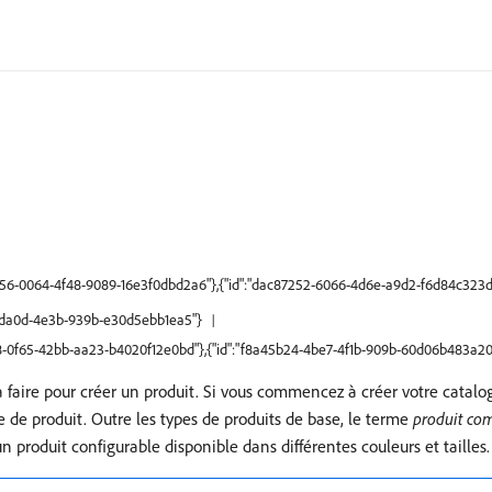
21356-0064-4f48-9089-16e3f0dbd2a6"},{"id":"dac87252-6066-4d6e-a9d2-f6d84c323d
1f-da0d-4e3b-939b-e30d5ebb1ea5"}
d68-0f65-42bb-aa23-b4020f12e0bd"},{"id":"f8a45b24-4be7-4f1b-909b-60d06b483a20
à faire pour créer un produit. Si vous commencez à créer votre catalo
 de produit. Outre les types de produits de base, le terme
produit co
 produit configurable disponible dans différentes couleurs et tailles.