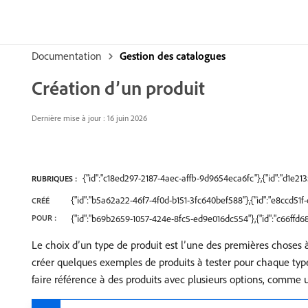
Documentation
Gestion des catalogues
Création d’un produit
Dernière mise à jour : 16 juin 2026
{"id":"c18ed297-2187-4aec-affb-9d9654eca6fc"},{"id":"d1e
RUBRIQUES :
{"id":"b5a62a22-46f7-4f0d-b151-3fc640bef588"},{"id":"e8ccd5
CRÉÉ
POUR :
{"id":"b69b2659-1057-424e-8fc5-ed9e016dc554"},{"id":"c66ff
Le choix d’un type de produit est l’une des premières choses 
créer quelques exemples de produits à tester pour chaque type
faire référence à des produits avec plusieurs options, comme un