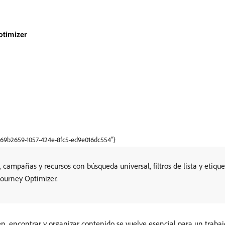
ptimizer
"b69b2659-1057-424e-8fc5-ed9e016dc554"}
campañas y recursos con búsqueda universal, filtros de lista y etiqu
Journey Optimizer.
, encontrar y organizar contenido se vuelve esencial para un trabajo