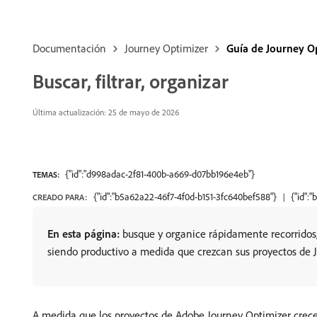
Documentación
Journey Optimizer
Guía de Journey O
Buscar, filtrar, organizar
Última actualización: 25 de mayo de 2026
{"id":"d998adac-2f81-400b-a669-d07bb196e4eb"}
TEMAS:
{"id":"b5a62a22-46f7-4f0d-b151-3fc640bef588"}
{"id":
CREADO PARA:
En esta página:
busque y organice rápidamente recorridos, 
siendo productivo a medida que crezcan sus proyectos de 
A medida que los proyectos de Adobe Journey Optimizer crecen