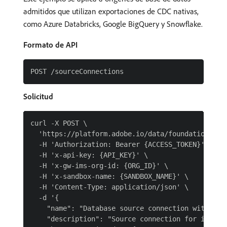
admitidos que utilizan exportaciones de CDC nativas,
como Azure Databricks, Google BigQuery y Snowflake.
Formato de API
Solicitud
curl -X POST \

  'https://platform.adobe.io/data/foundation/flow
  -H 'Authorization: Bearer {ACCESS_TOKEN}' \

  -H 'x-api-key: {API_KEY}' \

  -H 'x-gw-ims-org-id: {ORG_ID}' \

  -H 'x-sandbox-name: {SANDBOX_NAME}' \

  -H 'Content-Type: application/json' \

  -d '{

    "name": "Database source connection with CDC 
    "description": "Source connection for ingesti