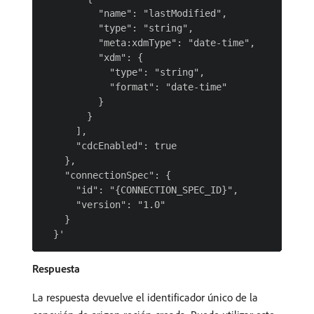
          "name": "lastModified",

          "type": "string",

          "meta:xdmType": "date-time",

          "xdm": {

            "type": "string",

            "format": "date-time"

          }

        }

      ],

      "cdcEnabled": true

    },

    "connectionSpec": {

      "id": "{CONNECTION_SPEC_ID}",

      "version": "1.0"

    }

Respuesta
La respuesta devuelve el identificador único de la