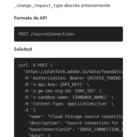
descrita anteriormente.
_change_request_type
Formato de API
Solicitud
curl -X POST \

  'https://platform.adobe.io/data/foundation/flow
  -H 'Authorization: Bearer {ACCESS_TOKEN}' \

  -H 'x-api-key: {API_KEY}' \

  -H 'x-gw-ims-org-id: {ORG_ID}' \

  -H 'x-sandbox-name: {SANDBOX_NAME}' \

  -H 'Content-Type: application/json' \

  -d '{

    "name": "Cloud Storage source connection with
    "description": "Source connection for ingesti
    "baseConnectionId": "{BASE_CONNECTION_ID}",

    "data": {
