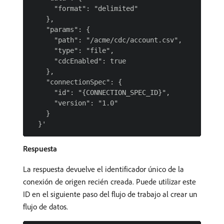
      "format": "delimited"

    },

    "params": {

      "path": "/acme/cdc/account.csv",

      "type": "file",

      "cdcEnabled": true

    },

    "connectionSpec": {

      "id": "{CONNECTION_SPEC_ID}",

      "version": "1.0"

    }

Respuesta
La respuesta devuelve el identificador único de la
conexión de origen recién creada. Puede utilizar este
ID en el siguiente paso del flujo de trabajo al crear un
flujo de datos.