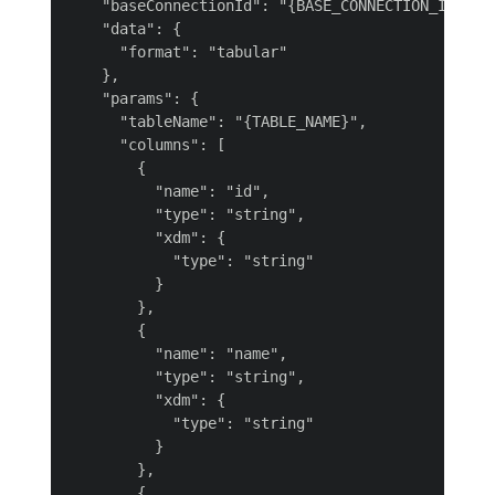
    "baseConnectionId": "{BASE_CONNECTION_ID}",

    "data": {

      "format": "tabular"

    },

    "params": {

      "tableName": "{TABLE_NAME}",

      "columns": [

        {

          "name": "id",

          "type": "string",

          "xdm": {

            "type": "string"

          }

        },

        {

          "name": "name",

          "type": "string",

          "xdm": {

            "type": "string"

          }

        },

        {
