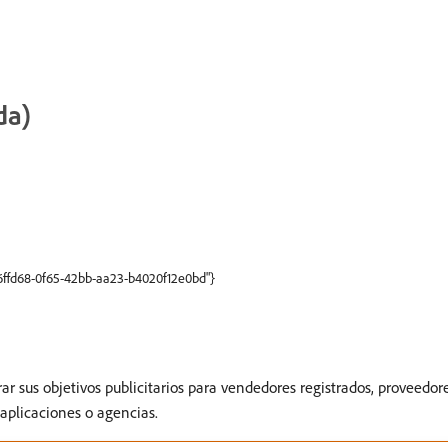
da)
66ffd68-0f65-42bb-aa23-b4020f12e0bd"}
r sus objetivos publicitarios para vendedores registrados, proveedore
 aplicaciones o agencias.