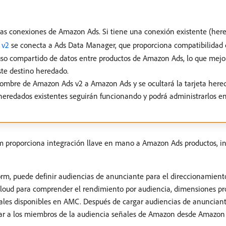
evas conexiones de Amazon Ads. Si tiene una conexión existente (he
 v2
se conecta a Ads Data Manager, que proporciona compatibilidad c
so compartido de datos entre productos de Amazon Ads, lo que mejor
te destino heredado.
 nombre de Amazon Ads v2 a Amazon Ads y se ocultará la tarjeta here
s heredados existentes seguirán funcionando y podrá administrarlos en
m proporciona integración llave en mano a Amazon Ads productos, i
rm, puede definir audiencias de anunciante para el direccionamient
oud para comprender el rendimiento por audiencia, dimensiones pr
ales disponibles en AMC. Después de cargar audiencias de anuncian
ar a los miembros de la audiencia señales de Amazon desde Amazon