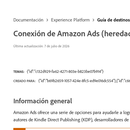
Documentación
Experience Platform
Guía de destinos
Conexión de Amazon Ads (hereda
Última actualización: 7 de julio de 2026
{"id":"c132d929-fa62-4271-803e-b823be07b914"}
TEMAS:
{"id":"b69b2659-1057-424e-8fc5-ed9e016dc554"},{"id":"c
CREADO PARA:
Información general
Amazon Ads ofrece una serie de opciones para ayudarle a logra
autores de Kindle Direct Publishing (KDP), desarrolladores de