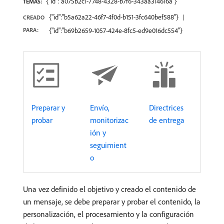
{"id":"a075b2c1-7748-4328-b7f6-343aa314616a"}
TEMAS:
{"id":"b5a62a22-46f7-4f0d-b151-3fc640bef588"}
CREADO
PARA:
{"id":"b69b2659-1057-424e-8fc5-ed9e016dc554"}
Preparar y
Envío,
Directrices
probar
monitorizac
de entrega
ión y
seguimient
o
Una vez definido el objetivo y creado el contenido de
un mensaje, se debe preparar y probar el contenido, la
personalización, el procesamiento y la configuración